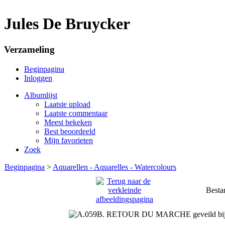
Jules De Bruycker
Verzameling
Beginpagina
Inloggen
Albumlijst
Laatste upload
Laatste commentaar
Meest bekeken
Best beoordeeld
Mijn favorieten
Zoek
Beginpagina
>
Aquarellen - Aquarelles - Watercolours
Besta